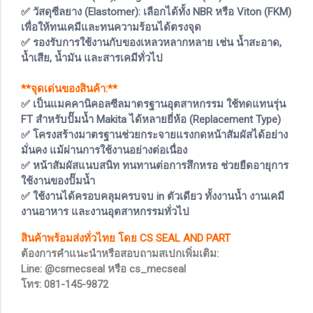
✅ วัสดุซีลยาง (Elastomer): เลือกได้ทั้ง NBR หรือ Viton (FKM)
เพื่อให้ทนเคมีและทนความร้อนได้ตรงจุด
✅ รองรับการใช้งานกับของเหลวหลากหลาย เช่น น้ำสะอาด,
น้ำเสีย, น้ำมัน และสารเคมีทั่วไป
**จุดเด่นของสินค้า:**
✅ เป็นแมคคานิคอลซีลมาตรฐานอุตสาหกรรม ใช้ทดแทนรุ่น
FT สำหรับปั๊มน้ำ Makita ได้หลายยี่ห้อ (Replacement Type)
✅ โครงสร้างมาตรฐานช่วยกระจายแรงกดหน้าสัมผัสได้อย่าง
มั่นคง แม้ผ่านการใช้งานอย่างต่อเนื่อง
✅ หน้าสัมผัสแนบสนิท ทนทานต่อการสึกหรอ ช่วยยืดอายุการ
ใช้งานของปั๊มน้ำ
✅ ใช้งานได้ครอบคลุมครบจบ in ตัวเดียว ทั้งงานน้ำ งานเคมี
งานอาหาร และงานอุตสาหกรรมทั่วไป
สินค้าพร้อมส่งทั่วไทย โดย CS SEAL AND PART
ต้องการคำแนะนำหรือสอบถามสเปกเพิ่มเติม:
Line: @csmecseal หรือ cs_mecseal
โทร: 081-145-9872