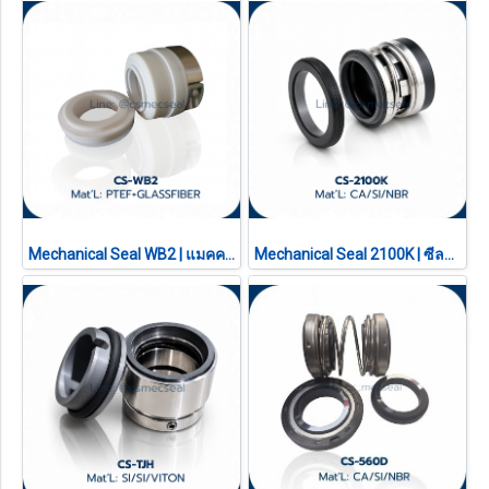
Mechanical Seal WB2 | แมคคานิคอลซีล ซีลปั๊มเคมี บอดี้เทฟล่อนเสริมใยแก้ว (PTFE+Glass Fiber)
Mechanical Seal 2100K | ซีลปั๊มน้ำทนเคมีและทนความร้อน (NBR / VITON)