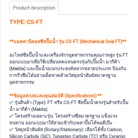
Product description
TYPE: CS-FT
**แมคคานิคอลซีลปั๊มน้ำ รุ่น CS-FT (Mechanical Seal FT)**
อะไหล่ซีลปั๊มน้ำและเครื่องจักรอุตสาหกรรมคุณภาพสูง รุ่น FT
ออกแบบมาเพื่อใช้เปลี่ยนทดแทนตรงรุ่นกับปั๊มน้ำ มากีต้า
(Makita) และปั๊มน้ำอเนกประสงค์หลากหลายประเภท ป้องกัน
การรั่วซึมได้อย่างเด็ดขาดด้วยวัสดุหน้าสัมผัสมาตรฐาน
อุตสาหกรรม
**ข้อมูลสเปคและคุณสมบัติ (Specifications):**
✅ รุ่นสินค้า (Type): FT หรือ CS-FT ซีลปั๊มน้ำตรงรุ่นสำหรับปั๊ม
น้ำ มากีต้า (Makita)
✅ โครงสร้างเฉพาะรุ่น: โครงสร้างซีลมาตรฐาน แข็งแรง
ทนทาน ออกแบบมาให้สวมเข้ากับเพลาปั๊มได้พอดีเป๊ะ
✅ วัสดุหน้าสัมผัส (Rotary/Stationary): เลือกได้ทั้ง Carbon,
Silicon Carbide (SiC), Tungsten Carbide (TC) หรือ Ceramic